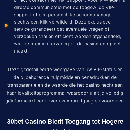
directe communicatie met de toegewijde VIP-
support of een persoonlijke accountmanager
slechts één klik verwijderd. Deze exclusieve
service garandeert dat eventuele vragen of
verzoeken snel en efficiënt worden afgehandeld,
wat de premium ervaring bij dit casino compleet
maakt.
Deze gedetailleerde weergave van uw VIP-status en
de bijbehorende hulpmiddelen benadrukken de
transparantie en de waarde die het casino hecht aan
haar loyaliteitsprogramma, waardoor u altijd volledig
geïnformeerd bent over uw vooruitgang en voordelen.
30bet Casino Biedt Toegang tot Hogere