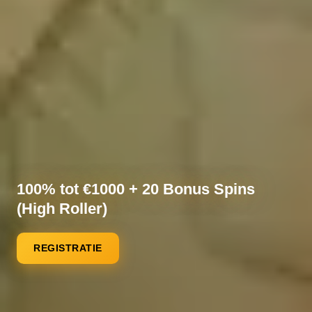
100% tot €1000 + 20 Bonus Spins
(High Roller)
REGISTRATIE