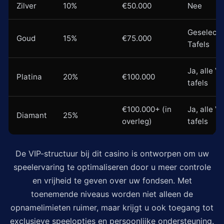
Zilver
10%
€50.000
Nee
Geselect
Goud
15%
€75.000
Tafels
Ja, alle VI
Platina
20%
€100.000
tafels
€100.000+ (in
Ja, alle VI
Diamant
25%
overleg)
tafels
De VIP-structuur bij dit casino is ontworpen om uw
speelervaring te optimaliseren door u meer controle
en vrijheid te geven over uw fondsen. Met
toenemende niveaus worden niet alleen de
opnamelimieten ruimer, maar krijgt u ook toegang tot
exclusieve speelopties en persoonlijke ondersteuning.